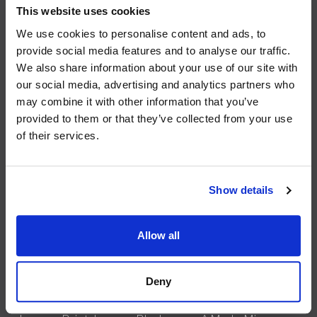
This website uses cookies
We use cookies to personalise content and ads, to
provide social media features and to analyse our traffic.
We also share information about your use of our site with
our social media, advertising and analytics partners who
may combine it with other information that you’ve
Adatta a diversi ambienti e
provided to them or that they’ve collected from your use
sempre pronta a soddisfare le
of their services.
tue esigenze, Bloom si
distingue per la sua
Show details
compattezza e versatilità.
Allow all
La macchina da caffè modello Bloom è stata progettata
per poter essere assemblata con i seguenti gruppi da
Deny
caffè: